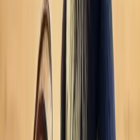
Isang tusong soro ang gumamit ng mapaglinlang na
mga salita at papuri upang makuha ang keso mula sa
mayabang na uwak.
Magbasa pa
Zhuangzi
|
China
Ang Palaka sa Balon
Kaalaman
Karunungan
Kakayahang umangkop
Isang masayang palaka sa maliit na balon ang
nakasalamuha ng pagong at natutunan ang tungkol
sa malawak at kahanga-hangang mundo sa labas ng
kanyang tahanan.
Magbasa pa
Aesop
|
Greece
Ang Soro at Ang Tagak