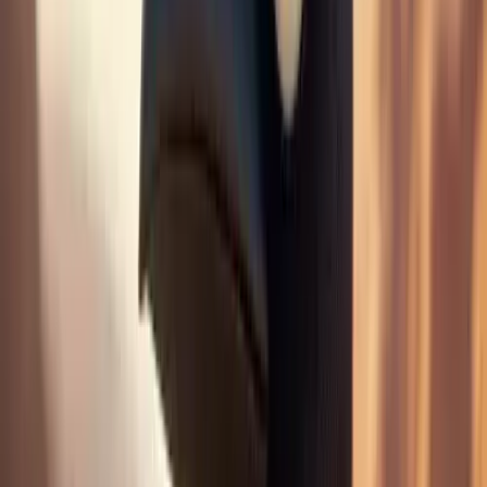
Kaalaman
Karunungan
Kakayahang umangkop
Isang masayang palaka sa maliit na balon ang
nakasalamuha ng pagong at natutunan ang tungkol
sa malawak at kahanga-hangang mundo sa labas ng
kanyang tahanan.
Magbasa pa
Aesop
|
Greece
Ang Soro at Ang Tagak
Panlilinlang
Karunungan
Mga kahihinatnan
Gumamit ng patag na plato ang tusong soro para
linlangin ang tagak, ngunit naghiganti ang tagak sa
pamamagitan ng pagbigay ng pagkain sa garapon,
kaya't nagutom ang soro.