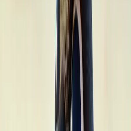
Magbasa pa
Aesop
|
Greece
Ang Pagong at Ang Kuneho
Pagtitiyaga
Kayabangan
Kababaang-loob
Ang mabagal ngunit matiyagang pagong ay nanalo sa
karera laban sa mayabang at sobrang tiwala sa sarili
na kuneho.
Magbasa pa
Aesop
|
Greece
Ang Batang Sumigaw ng Lobo
Magtiwala
Mga kahihinatnan
Katapatan
Isang batang pastol ang paulit-ulit na nagpapanggap
na may lobo upang lokohin ang mga taga-baryo,