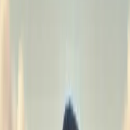
Ibinibigay nang libre at walang patalastas.
Mga Sikat na Pabula
Aesop
|
Greece
Ang Langgam at Ang Tipaklong
Mga kahihinatnan
Pagtitiyaga
Pananagutan
Ang langgam ay nagtrabaho nang mabuti at nag-ipon
ng pagkain para sa taglamig, habang ang tipaklong ay
naglaro lamang kaya't nagutom pagdating ng
taglamig.
Magbasa pa
Aesop
|
Greece
Ang Uwak at Ang Pitsel