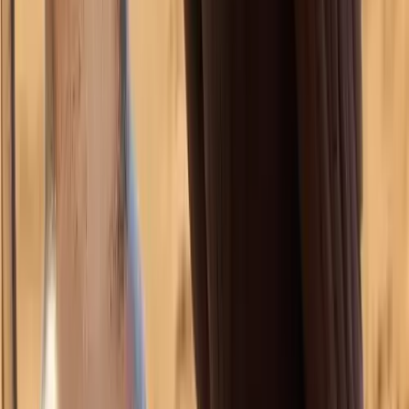
Ang Pagong at Ang Kuneho
Pagtitiyaga
Kayabangan
Kababaang-loob
Ang mabagal ngunit matiyagang pagong ay nanalo sa
karera laban sa mayabang at sobrang tiwala sa sarili
na kuneho.
Magbasa pa
Galugarin ang higit pang mga
pabula
May-akda
Pinagmulan
Moral
Aesop
|
Greece
Ang Langgam at Ang Tipaklong