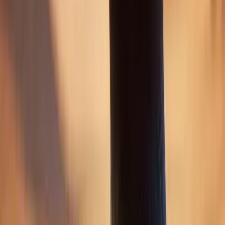
Traditional
|
India
Ang Elepante at Ang Aso
Pagkakaisa
Katapatan
Pagkakaibigan
Ang elepante ng hari at ang aso ay naging
magkaibigan, nagkahiwalay bigla, ngunit muling
nagsama sa tulong ng hari at namuhay nang masaya.
Magbasa pa
Aesop
|
Greece
Ang Leon at Ang Daga
Kabaitan
Pasasalamat
Katapangan
Pinalaya ng leon ang maliit na daga, at kalaunan ay
tinulungan siya ng daga na makaalis sa patibong.