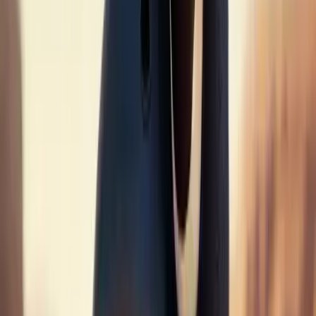
Ang lobo ay nag-isip tungkol sa alok ng aso para sa
isang komportableng buhay sa mga tao ngunit mas
pinipili ang kalayaan kaysa sa pagkaalipin.
Magbasa pa
Aesop
|
Greece
Ang Soro at Ang Uwak
pagmamataas
Mga kahihinatnan
Panlilinlang
Isang tusong soro ang gumamit ng mapaglinlang na
mga salita at papuri upang makuha ang keso mula sa
mayabang na uwak.
Magbasa pa
Zhuangzi
|
China
Ang Palaka sa Balon