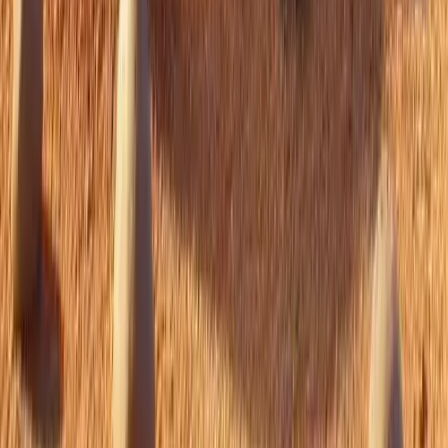
Sa kamay ng pagiging maparaan, kahit maliliit na bato
ay kayang gumawa ng malalaking alon.
Ang Uwak at Ang Pitsel