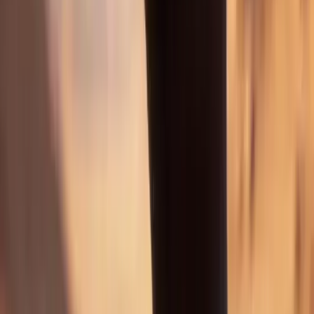
nangingitlog ng ginto, ngunit dahil sa kasakiman,
nawala ang kanilang yaman.
Magbasa pa
Aesop
|
Greece
Ang Pangarap ng Maggagatas
Pananagutan
Karunungan
pasensya
Isang dalaga ang nangarap ng kayamanan sa
pamamagitan ng pagbebenta ng gatas, ngunit
natapon ito at naglaho ang kanyang mga pangarap.
Magbasa pa
Bago sa FableReads