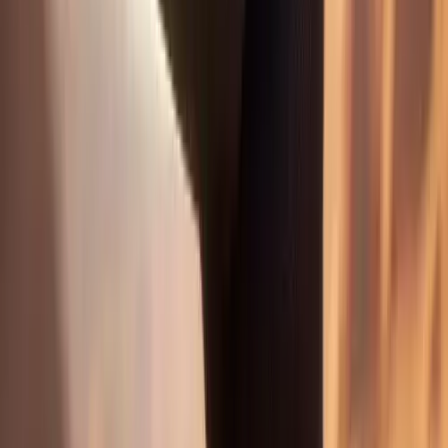
Magbasa pa
Aesop
|
Greece
Ang Soro at Ang Magtotroso
Magtiwala
Panlilinlang
Katapatan
Isang magtotroso ang tumulong sa soro ngunit
ibinunyag ang taguan nito; umalis ang soro nang
hindi nagpasalamat.
Magbasa pa
Aesop
|
Greece
Ang Gansang Nangitlog ng mga Ginintuang
Itlog
pasensya
Pasasalamat
Kasakiman
Isang magsasaka ang nakakita ng gansang