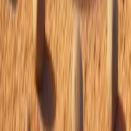
Mag-subscribe sa Aming
Newsletter
Sumali sa aming mailing list para makatanggap ng
masayang pagsusulit sa pabula, mga itinatampok na
pabula, at mga balita mula sa FableReads.
Mga Update sa mga Bagong Pabula at
Bersyon
Piniling Pabula ng Buwan
Mga Update sa mga Bagong Tampok at
Materyales sa Pagtuturo