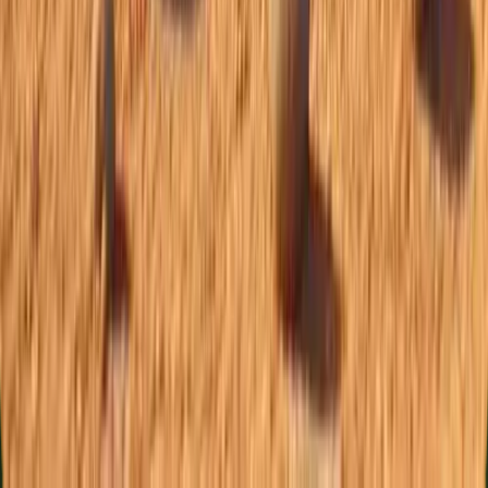
Pinakabagong Kaganapan Mula sa
FableReads
Mag-subscribe
FableReads
Ang aming misyon ay gawing accessible ang lahat ng
pabula ng mundo para sa lahat ng bata sa mundo
nang libre at walang patalastas. Nag-aalok kami ng
isang plataporma kung saan ang mga magulang, guro,
at bata ay masisiyahan sa mga kwentong walang
kupas mula sa buong mundo, na nagpapalago ng
imahinasyon at kritikal na pag-iisip, at naghihikayat
ng pagninilay at makabuluhang pag-uusap tungkol sa
mga halaga at moralidad.
Mga Mabilisang Link