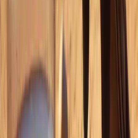
Magbasa pa
Aesop
|
Greece
Ang Batang Sumigaw ng Lobo
Magtiwala
Mga kahihinatnan
Katapatan
Isang batang pastol ang paulit-ulit na nagpapanggap
na may lobo upang lokohin ang mga taga-baryo,
ngunit nang dumating ang tunay na lobo, walang
naniwala sa kanya.
Magbasa pa
Vishnu Sharma
|
India
Ang Tigre, ang Brahmin, at ang Jackal
Magtiwala
Karunungan
Panlilinlang