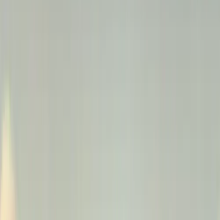
Mag-enjoy sa Daan-daang
Pabula
Libre at Walang Patalastas
Mga walang kupas na kuwento mula sa iba’t ibang
panig ng mundo na maaaring basahin o pakinggan.