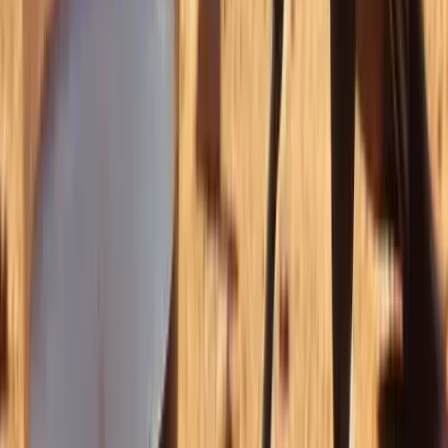
Isang Brahmin ang nakaligtas mula sa traydor na tigre
sa tulong ng isang matalinong jackal.
Magbasa pa
Aesop
|
Greece
Ang Aso at Ang Lobo
Kasiyahan
Pagpipilian
Kalayaan
Ang lobo ay nag-isip tungkol sa alok ng aso para sa
isang komportableng buhay sa mga tao ngunit mas
pinipili ang kalayaan kaysa sa pagkaalipin.
Magbasa pa
Aesop
|
Greece
Ang Soro at Ang Uwak