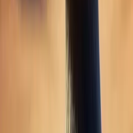
Magbasa pa
Aesop
|
Greece
Ang Hilagang Hangin at Ang Araw
Kabaitan
Lakas
Kakayahang umangkop
Ang Hilagang Hangin at ang Araw ay naglaban upang
tanggalin ang balabal ng isang manlalakbay, ang init
ng Araw ang nagwagi sa huli.
Magbasa pa
Aesop
|
Greece
Ang Batang Sumigaw ng Lobo
Magtiwala
Mga kahihinatnan
Katapatan
Isang batang pastol ang paulit-ulit na nagpapanggap
na may lobo upang lokohin ang mga taga-baryo,