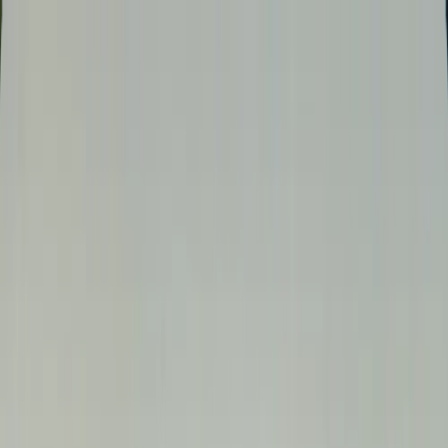
Kunin ang FableReads app
FableReads