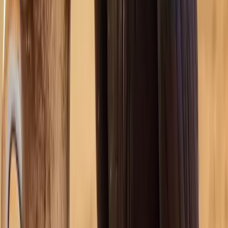
upang mapaligaya ang kanyang asawa, kaya't sila'y
nagkahiwalay.
Magbasa pa
Aesop
|
Greece
Ang Langgam at Ang Kalapati
Kabaitan
Empatiya
Pasasalamat
Isang langgam ang naligtas ng kalapati mula sa
pagkakalunod, at kalaunan, iniligtas naman ng
langgam ang kalapati mula sa mangangaso.
Magbasa pa
Aesop
|
Greece
Ang Magsasaka at Ang Ahas