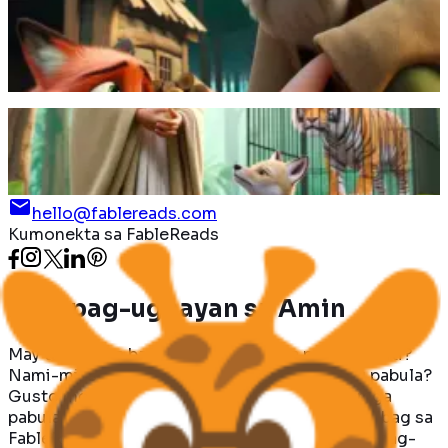
ibinunyag ang taguan nito; umalis ang soro nang
hindi nagpasalamat.
Magbasa pa
Isang Brahmin ang nakaligtas mula sa traydor na tigre
sa tulong ng isang matalinong jackal.
Magbasa pa
hello@fablereads.com
Kumonekta sa FableReads
Makipag-ugnayan
sa Amin
May tanong ka ba? May ideya para sa pagpapabuti?
Nami-miss mo ba ang iyong mga paboritong pabula?
Gusto mo bang tumulong sa pagbabasa ng mga
pabula sa iyong wika? Gusto mo bang mag-ambag sa
FableReads sa ibang paraan? Mangyaring makipag-