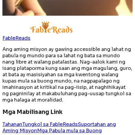
Magbasa pa
FableReads
Ang aming misyon ay gawing accessible ang lahat ng
pabula ng mundo para sa lahat ng bata sa mundo
nang libre at walang patalastas. Nag-aalok kami ng
isang plataporma kung saan ang mga magulang, guro,
at bata ay masisiyahan sa mga kwentong walang
kupas mula sa buong mundo, na nagpapalago ng
imahinasyon at kritikal na pag-iisip, at naghihikayat
ng pagninilay at makabuluhang pag-uusap tungkol sa
mga halaga at moralidad.
Mga Mabilisang Link
Tahanan
Tungkol sa FableReads
Suportahan ang
Aming Misyon
Mga Pabula mula sa Buong