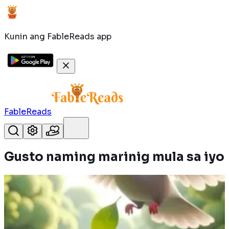
Kunin ang FableReads app
FableReads
Gusto naming marinig
mula sa iyo
Isang langgam ang naligtas ng kalapati mula sa
pagkakalunod, at kalaunan, iniligtas naman ng
langgam ang kalapati mula sa mangangaso.
Magbasa pa