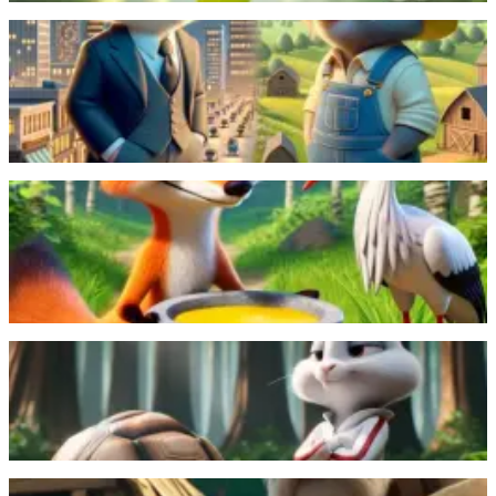
Binisita ng Dagang Bayan ang Dagang Bukid, na
sumubok maglakbay sa lungsod ngunit natakot sa
panganib at mas pinili ang kanyang mapayapang
buhay.
Magbasa pa
Gumamit ng patag na plato ang tusong soro para
linlangin ang tagak, ngunit naghiganti ang tagak sa
pamamagitan ng pagbigay ng pagkain sa garapon,
kaya't nagutom ang soro.
Magbasa pa
Ang mabagal ngunit matiyagang pagong ay nanalo sa
karera laban sa mayabang at sobrang tiwala sa sarili
na kuneho.
Magbasa pa
Isang magtotroso ang tumulong sa soro ngunit