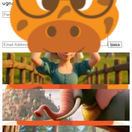
ugnayan sa amin ngayon.
Ipasa
Isang dalaga ang nangarap ng kayamanan sa
pamamagitan ng pagbebenta ng gatas, ngunit
natapon ito at naglaho ang kanyang mga pangarap.
Magbasa pa
Ang elepante ng hari at ang aso ay naging
magkaibigan, nagkahiwalay bigla, ngunit muling
nagsama sa tulong ng hari at namuhay nang masaya.
Magbasa pa
Isang tusong soro ang gumamit ng mapaglinlang na