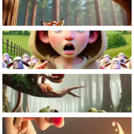
mga salita at papuri upang makuha ang keso mula sa
mayabang na uwak.
Magbasa pa
Isang batang pastol ang paulit-ulit na nagpapanggap
na may lobo upang lokohin ang mga taga-baryo,
ngunit nang dumating ang tunay na lobo, walang
naniwala sa kanya.
Magbasa pa
Isang matalinong matsing ang nakaligtas sa balak ng
buwaya na ipagkanulo ang kanilang pagkakaibigan
upang mapaligaya ang kanyang asawa, kaya't sila'y
nagkahiwalay.
Magbasa pa
Isang magsasaka ang nagligtas sa ahas na naninigas
sa lamig, ngunit ito ay nagbalik sa likas na katangian
at kinagat ang magsasaka.