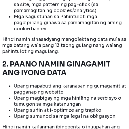
sa site, mga pattern ng pag-click (sa
pamamagitan ng cookies/analytics)
Mga Kagustuhan sa Pahintulot: mga
pagpipiliang ginawa sa pamamagitan ng aming
cookie banner
Hindi namin sinasadyang mangolekta ng data mula sa
mga batang wala pang 13 taong gulang nang walang
pahintulot ng magulang.
2. PAANO NAMIN GINAGAMIT
ANG IYONG DATA
Upang mapabuti ang karanasan ng gumagamit at
pagganap ng website
Upang magbigay ng mga hiniling na serbisyo o
tumugon sa mga katanungan
Upang suriin at i-optimize ang trapiko
Upang sumunod sa mga legal na obligasyon
Hindi namin kailanman ibinebenta o inuupahan ang