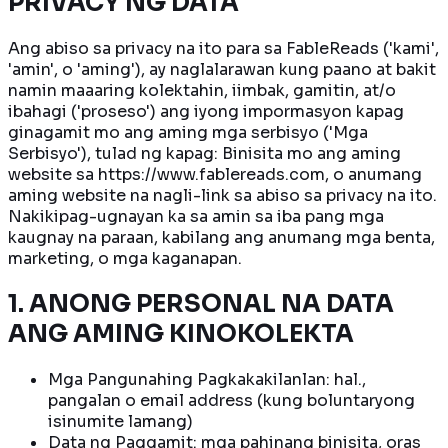
PRIVACY NG DATA
Ang abiso sa privacy na ito para sa FableReads ('kami',
'amin', o 'aming'), ay naglalarawan kung paano at bakit
namin maaaring kolektahin, iimbak, gamitin, at/o
ibahagi ('proseso') ang iyong impormasyon kapag
ginagamit mo ang aming mga serbisyo ('Mga
Serbisyo'), tulad ng kapag: Binisita mo ang aming
website sa https://www.fablereads.com, o anumang
aming website na nagli-link sa abiso sa privacy na ito.
Nakikipag-ugnayan ka sa amin sa iba pang mga
kaugnay na paraan, kabilang ang anumang mga benta,
marketing, o mga kaganapan.
1. ANONG PERSONAL NA DATA
ANG AMING KINOKOLEKTA
Mga Pangunahing Pagkakakilanlan: hal.,
pangalan o email address (kung boluntaryong
isinumite lamang)
Data ng Paggamit: mga pahinang binisita, oras