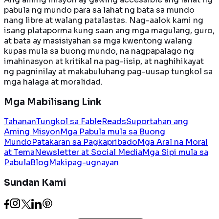
pabula ng mundo para sa lahat ng bata sa mundo
nang libre at walang patalastas. Nag-aalok kami ng
isang plataporma kung saan ang mga magulang, guro,
at bata ay masisiyahan sa mga kwentong walang
kupas mula sa buong mundo, na nagpapalago ng
imahinasyon at kritikal na pag-iisip, at naghihikayat
ng pagninilay at makabuluhang pag-uusap tungkol sa
mga halaga at moralidad.
Mga Mabilisang Link
Tahanan
Tungkol sa FableReads
Suportahan ang
Aming Misyon
Mga Pabula mula sa Buong
Mundo
Patakaran sa Pagkapribado
Mga Aral na Moral
at Tema
Newsletter at Social Media
Mga Sipi mula sa
Pabula
Blog
Makipag-ugnayan
Sundan Kami