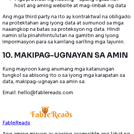
host ang aming website at mag-imbak ng data
Ang mga third party na ito ay kontraktwal na obligado
na protektahan ang iyong data at sumunod sa mga
naaangkop na batas sa proteksyon ng data. Hindi
namin sila pinahihintulutan na gamitin ang iyong
impormasyon para sa kanilang sariling mga layunin.
10. MAKIPAG-UGNAYAN SA AMIN
Kung mayroon kang anumang mga katanungan
tungkol sa abisong ito o sa iyong mga karapatan sa
data, makipag-ugnayan sa amin sa:
Email: hello@fablereads.com
FableReads
Ang aming misyon ay gawing accessible ang lahat ng