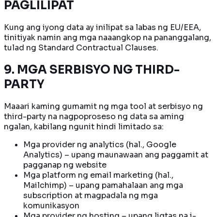
PAGLILIPAT
Kung ang iyong data ay inilipat sa labas ng EU/EEA,
tinitiyak namin ang mga naaangkop na pananggalang,
tulad ng Standard Contractual Clauses.
9. MGA SERBISYO NG THIRD-
PARTY
Maaari kaming gumamit ng mga tool at serbisyo ng
third-party na nagpoproseso ng data sa aming
ngalan, kabilang ngunit hindi limitado sa:
Mga provider ng analytics (hal., Google
Analytics) – upang maunawaan ang paggamit at
pagganap ng website
Mga platform ng email marketing (hal.,
Mailchimp) – upang pamahalaan ang mga
subscription at magpadala ng mga
komunikasyon
Mga provider ng hosting – upang ligtas na i-