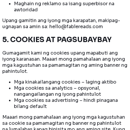
Maghain ng reklamo sa isang superbisor na
awtoridad
Upang gamitin ang iyong mga karapatan, makipag-
ugnayan sa amin sa: hello@fablereads.com
5. COOKIES AT PAGSUBAYBAY
Gumagamit kami ng cookies upang mapabuti ang
iyong karanasan. Maaari mong pamahalaan ang iyong
mga kagustuhan sa pamamagitan ng aming banner ng
pahintulot.
Mga kinakailangang cookies – laging aktibo
Mga cookies sa analytics – opsyonal,
nangangailangan ng iyong pahintulot
Mga cookies sa advertising – hindi pinagana
bilang default
Maaari mong pamahalaan ang iyong mga kagustuhan
sa cookie sa pamamagitan ng banner ng pahintulot
na lumalabas kapag binisita mo ang aming site. Kung