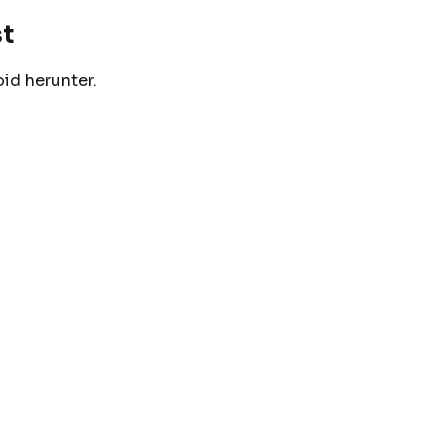
st
oid herunter.