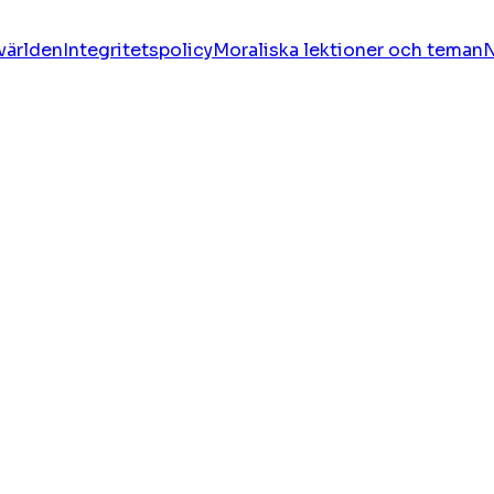
 världen
Integritetspolicy
Moraliska lektioner och teman
N