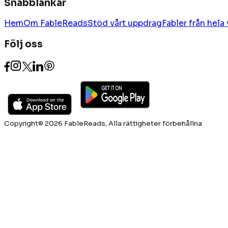
Snabblänkar
Hem
Om FableReads
Stöd vårt uppdrag
Fabler från hela
Följ oss
Copyright© 2026 FableReads, Alla rättigheter förbehållna