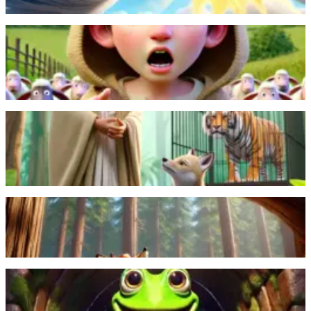
Läs mer
En pojke som vallar får ropar ”Vargen kommer!” för
att lura byborna, men när en riktig varg kommer, tror
ingen på honom.
Läs mer
En brahmin befriar en fångad tiger som bryter sitt
löfte. Men brahminen överlistar den sedan med hjälp
av en klok schakal.
Läs mer
Den listiga räven använder smicker för att lura en
stolt kråka att tappa sin ost som räven sedan stjäl.
Läs mer
En glad groda som bor i en liten brunn möter en
havssköldpadda och upptäcker den stora, underbara
världen utanför sitt hem.