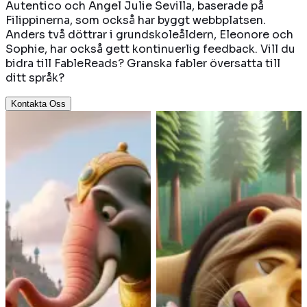
Autentico och Angel Julie Sevilla, baserade på
Filippinerna, som också har byggt webbplatsen.
Anders två döttrar i grundskoleåldern, Eleonore och
Sophie, har också gett kontinuerlig feedback. Vill du
bidra till FableReads? Granska fabler översatta till
ditt språk?
Kontakta Oss
Traditional
|
India
Aesop
|
Greece
Elefanten och hunden
Lejonet och musen