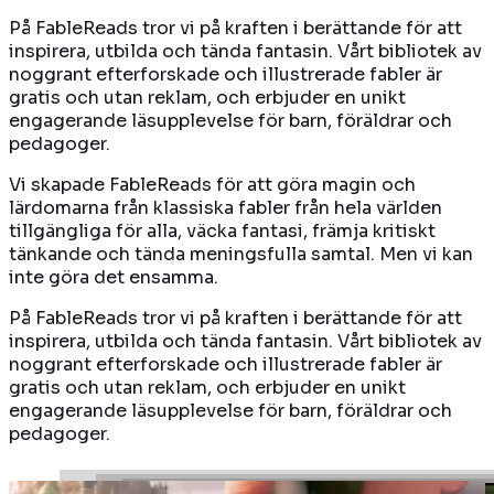
På FableReads tror vi på kraften i berättande för att
inspirera, utbilda och tända fantasin. Vårt bibliotek av
noggrant efterforskade och illustrerade fabler är
gratis och utan reklam, och erbjuder en unikt
engagerande läsupplevelse för barn, föräldrar och
pedagoger.
Vi skapade FableReads för att göra magin och
lärdomarna från klassiska fabler från hela världen
tillgängliga för alla, väcka fantasi, främja kritiskt
tänkande och tända meningsfulla samtal. Men vi kan
inte göra det ensamma.
På FableReads tror vi på kraften i berättande för att
inspirera, utbilda och tända fantasin. Vårt bibliotek av
noggrant efterforskade och illustrerade fabler är
gratis och utan reklam, och erbjuder en unikt
engagerande läsupplevelse för barn, föräldrar och
pedagoger.
En kungs elefant och en hund blir vänner, skiljs åt,