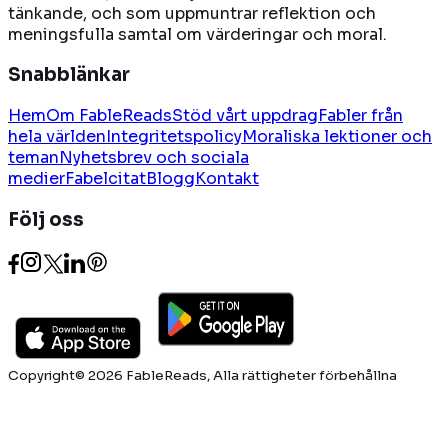
tänkande, och som uppmuntrar reflektion och
meningsfulla samtal om värderingar och moral.
Snabblänkar
Hem
Om FableReads
Stöd vårt uppdrag
Fabler från
hela världen
Integritetspolicy
Moraliska lektioner och
teman
Nyhetsbrev och sociala
medier
Fabelcitat
Blogg
Kontakt
Följ oss
Copyright© 2026 FableReads, Alla rättigheter förbehållna