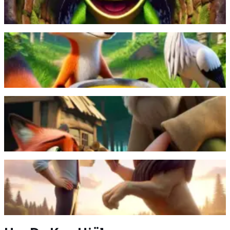
Läs mer
Den listiga räven försöker lura storken genom att
servera mat på en flat tallrik, men storken hämnas
genom att servera mat i en hög vas.
Läs mer
En vedhuggare räddade en räv, men pekade ändå ut
hans gömställe. Han kände sig sedan lurad, när räven
sprang iväg utan att tacka.
Läs mer
En man och ett lejon debatterar frågan om styrka
utifrån en staty, men lejonet påpekar att berättelser
formas av den som berättar dem.
Läs mer