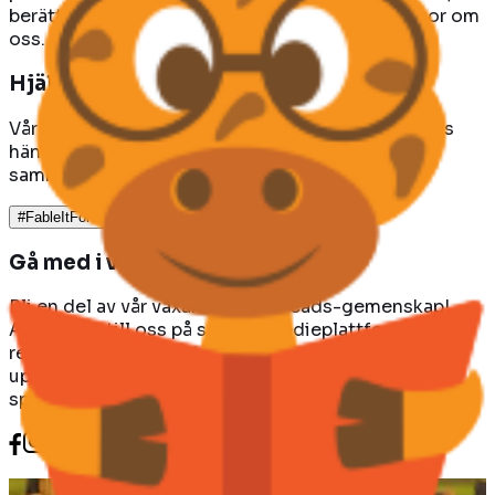
berätta för dina vänner, familj, lärare och kollegor om
oss. Varje omnämnande gör skillnad!
Hjälp fler barn att läsa, lyssna och växa
Vår isiXhosa-samling är live. Böckerna är i barnens
händer. Hjälp oss att driva program i skolor och
samhällen i Sydafrika.
#FableItForward
Gå med i vår gemenskap
Bli en del av vår växande FableReads-gemenskap!
Anslut dig till oss på sociala medieplattformar,
registrera dig för vårt nyhetsbrev och håll dig
uppdaterad om de senaste fabeltilläggen,
språköversättningarna och spännande funktionerna.
En mjölkflicka drömmer om att bli rik, men tappar sin