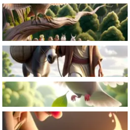
En vis uggla varnade de andra fåglarna för att låta
hökträdsfön slå rot. Men fåglarna brydde sig inte om
varningen, vilket ledde till att träden växte. Hökar
flyttade in och blev till en fara för fåglarna.
Läs mer
En listig åsna försöker lätta sin last av salt genom att
låtsas falla i en flod, men lär sig en viktig läxa när
handlaren byter ut saltet mot bomull.
Läs mer
En myra räddas av en duva efter att ha fallit i vattnet.
Senare räddar myran duvan från en jägare.
Läs mer
En bonde räddar en döende orm, men ormen
återgäldar vänligheten med ett dödligt bett.