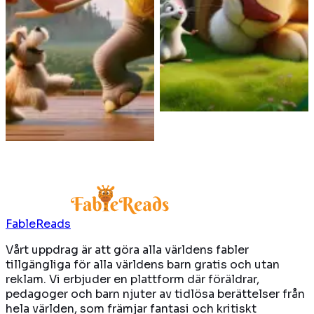
En kungs elefant och en
Ett lejon skonar en liten
hund blir vänner, skiljs åt,
mus, som senare räddar
men återförenas av
lejonet ur en fälla.
kungen och lever lyckliga
tillsammans.
Läs mer
Läs mer
FableReads
Vårt uppdrag är att göra alla världens fabler
tillgängliga för alla världens barn gratis och utan
reklam. Vi erbjuder en plattform där föräldrar,
pedagoger och barn njuter av tidlösa berättelser från
hela världen, som främjar fantasi och kritiskt