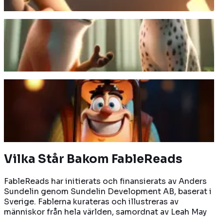
Läs mer
I en tävling mellan en leopard och en räv visar sig
rävens list och intelligens överträffa leopardens
skönhet och styrka.
Läs mer
En skrytsam lampa lär sig att vara ödmjuk sedan en
vindpust släckt dess låga. Husets herre tänder den
igen och förklarar att lampan lyser fint men att den
inte behöver skryta om det.
Läs mer
Vilka Står
Bakom FableReads
FableReads har initierats och finansierats av Anders
Sundelin genom Sundelin Development AB, baserat i
Sverige. Fablerna kurateras och illustreras av
människor från hela världen, samordnat av Leah May