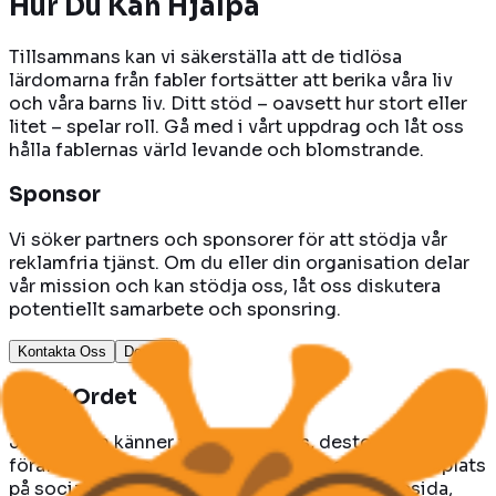
Hur Du
Kan Hjälpa
Tillsammans kan vi säkerställa att de tidlösa
lärdomarna från fabler fortsätter att berika våra liv
och våra barns liv. Ditt stöd – oavsett hur stort eller
litet – spelar roll. Gå med i vårt uppdrag och låt oss
hålla fablernas värld levande och blomstrande.
Sponsor
Vi söker partners och sponsorer för att stödja vår
reklamfria tjänst. Om du eller din organisation delar
vår mission och kan stödja oss, låt oss diskutera
potentiellt samarbete och sponsring.
Kontakta Oss
Donera
Sprid Ordet
Ju fler som känner till FableReads, desto fler barn,
föräldrar och pedagoger kan vi nå. Dela vår webbplats
på sociala medier, länka till oss från din webbsida,