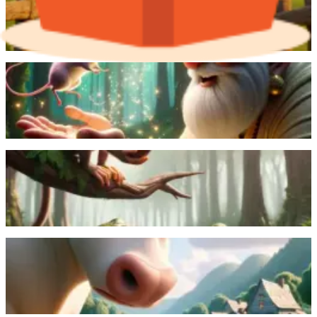
mjölkbytta, och hennes drömmar går i kras.
Läs mer
En helig man förvandlar en enkel mus till en vacker
flicka, men hon väljer till slut att återgå till sin sanna
natur.
Läs mer
En apa överlistar en krokodil som vill förråda deras
vänskap för att behaga sin fru och de skiljs som
ovänner.
Läs mer
I en by vid en sjö råkar en stor, vänlig tjur trampa på en
liten mus svans. Musen försöker hämnas men
misslyckas och inser att det är meningslöst.
Läs mer