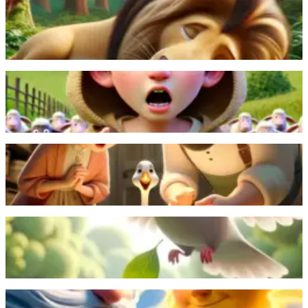
一头狮子了饶了小老鼠一命，后来这只小老鼠帮助狮子脱离猎
人的陷阱，解救了狮子。
阅读更多
一个牧羊男孩多次谎称狼来了戏弄村民，当真正的狼出现时，
村民们却不再相信他了。
阅读更多
一个贫穷的农夫发现了一只下金蛋的鹅，但因贪心杀了鹅，失
去了财富。
阅读更多
一只蚂蚁掉进水里，被一只鸽子救起，后来蚂蚁又从猎人手中
救下了鸽子。
阅读更多
太阳和北风比赛看谁能让旅行者脱下外套，最终太阳用温暖的