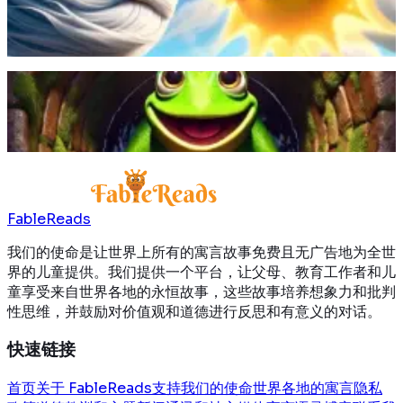
光芒获胜。
阅读更多
一只快乐的小青蛙在井里遇见了一只海龟，并了解到井外广阔
而美妙的世界。
阅读更多
FableReads
我们的使命是让世界上所有的寓言故事免费且无广告地为全世
界的儿童提供。我们提供一个平台，让父母、教育工作者和儿
童享受来自世界各地的永恒故事，这些故事培养想象力和批判
性思维，并鼓励对价值观和道德进行反思和有意义的对话。
快速链接
首页
关于 FableReads
支持我们的使命
世界各地的寓言
隐私