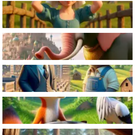
一个小女孩梦想着未来的财富，但由于幻想过度，她不小心打
翻了牛奶，失去了所有希望。
阅读更多
国王的大象和一只小狗成为朋友，他们突然分开，但在国王的
帮助下重聚并幸福地生活。
阅读更多
城里老鼠拜访了乡下老鼠，乡下的老鼠随后又拜访了城市，但
它害怕危险，更喜欢宁静的乡村生活。
阅读更多
聪明的狐狸用扁盘捉弄鹳鸟，但鹳鸟以长颈罐回敬，最终让狐
狸饿着肚子回家。
阅读更多
狡猾的狐狸用甜言蜜语哄骗骄傲的乌鸦，让它掉下奶酪，狐狸