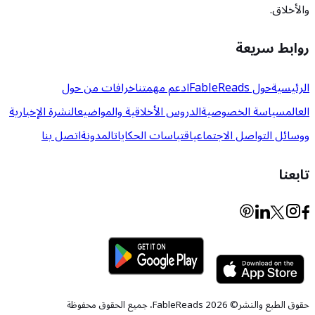
والأخلاق.
روابط سريعة
الرئيسية
حول FableReads
ادعم مهمتنا
خرافات من حول
العالم
سياسة الخصوصية
الدروس الأخلاقية والمواضيع
النشرة الإخبارية
ووسائل التواصل الاجتماعي
اقتباسات الحكايات
المدونة
اتصل بنا
تابعنا
حقوق الطبع والنشر© 2026 FableReads، جميع الحقوق محفوظة