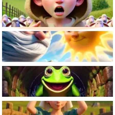
يصرخ صبي الراعي مرارًا "ذئب" ليخدع القرويين، لكن عندما يأتي
ذئب حقيقي، لا يصدقه أحد.
اقرأ المزيد
بدر الريح الشمالية والشمس في مسابقة لإزالة عباءة المسافر، لكن
الشمس فازت بلطفها ودفئها.
اقرأ المزيد
تلتقي ضفدعة سعيدة في بئر صغيرة بسلحفاة بحرية وتتعلم عن العالم
الواسع والرائع خارج منزلها.
اقرأ المزيد
تحلم فتاة صغيرة بالثروة المستقبلية، لكنها تسكب دلو الحليب وتفقد
ثروتها المتخيلة.