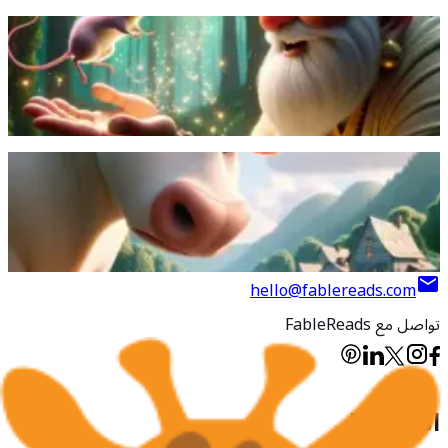
حوّل قديس فأرًا إلى فتاة، رباها بحب، لكنها اختارت الزواج من فأر
وعادت فأرًا.
اقرأ المزيد
يخطو الثور بالخطأ على ذيل فأر، فيحاول الفأر الانتقام، لكنه يدرك أن
الشجار بلا فائدة.
اقرأ المزيد
hello@fablereads.com
تواصل مع FableReads
اتصل
بنا