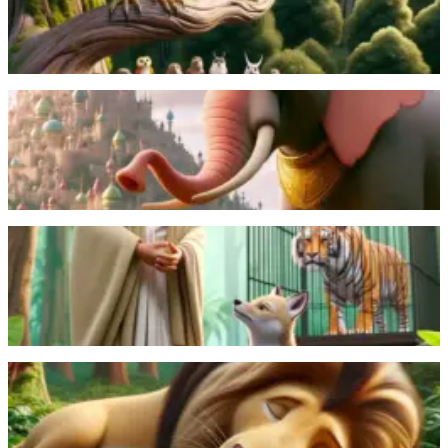
لكنهم تجاهلوا تحذيرها، مما أدى إلى مشكلاتهم.
اقرأ المزيد
الفيل المفضل لدى الملك وكلب صغير يصبحان أصدقاء، ينفصلان
فجأة، لكن الملك يجمعهما من جديد ويعيشان بسعادة.
اقرأ المزيد
براهِم يُحرِّر نمِرًا محبوسًا ينكُث بوعده، لكن بفضل ذكاء ابن آوى يتمكن
من التفوق عليه.
اقرأ المزيد
الأسد يعفو عن الفأر، ولاحقًا ينقذ الفأر الأسد من الفخ.
اقرأ المزيد