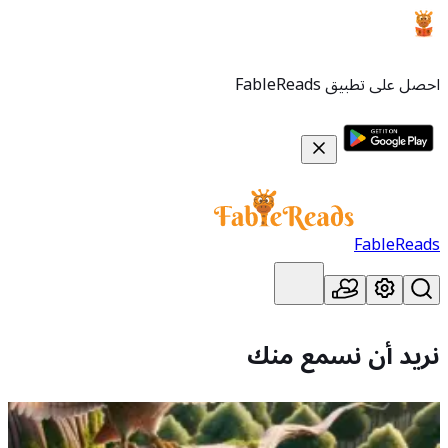
احصل على تطبيق FableReads
FableReads
نريد أن نسمع
منك
حذرت بومة حكيمة الطيور من البذور التي قد تصبح أشجارًا للصقور،