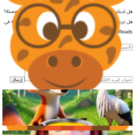
هل لديك سؤال؟ فكرة لتحسين الموقع؟ هل تفتقد حكاياتك المفضلة؟
هل تريد المساعدة في قراءة الحكايات بلغتك؟ هل تريد المساهمة في
FableReads بطريقة أخرى؟ يرجى الاتصال بنا اليوم.
إرسال
ثعلبة ذكية تخدع اللقلق بصحن مسطح، ولكن اللقلق ينتقم منها
بتقديم الطعام في إناء طويل، تاركًا الثعلبة جائعة.
اقرأ المزيد