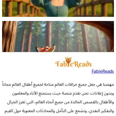
اقرأ المزيد
ثعلب ماكر يستخدم كلمات المديح لخداع غراب فخور لإسقاط الجبن
الذي يأخذه الثعلب بعد ذلك.
اقرأ المزيد
FableReads
مهمتنا هي جعل جميع خرافات العالم متاحة لجميع أطفال العالم مجاناً
وبدون إعلانات. نحن نقدم منصة حيث يستمتع الآباء والمعلمون
والأطفال بالقصص الخالدة من جميع أنحاء العالم، التي تعزز الخيال
والتفكير النقدي، وتشجع على التأمل والمحادثات المعنوية حول القيم