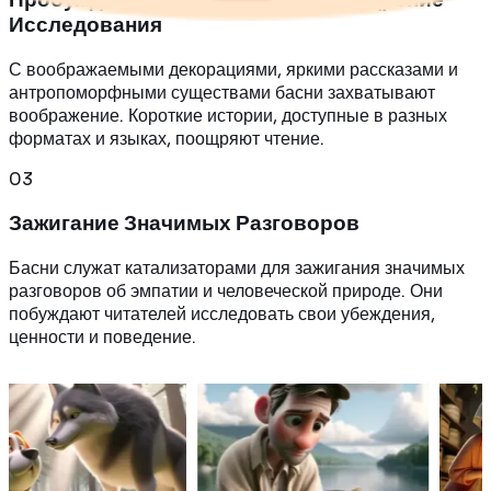
Исследования
С воображаемыми декорациями, яркими рассказами и
антропоморфными существами басни захватывают
воображение. Короткие истории, доступные в разных
форматах и языках, поощряют чтение.
0
3
Зажигание Значимых Разговоров
Басни служат катализаторами для зажигания значимых
разговоров об эмпатии и человеческой природе. Они
побуждают читателей исследовать свои убеждения,
ценности и поведение.
аки о
Бедный рыбак поймал
Бедный крестьяни
но решил
маленькую рыбку, которая
гуся, несущего зол
ым,
просила отпустить её, но он
яйца, но жадность
 и
отказался и забрал её
заставила его поте
домой.
свое богатство.