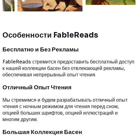
Читать д
далее
Читать далее
Особенности FableReads
Бесплатно и Без Рекламы
FableReads стремится предоставить бесплатный доступ
к нашей коллекции басен без отвлекающей рекламы,
обеспечивая непрерывный опыт чтения.
Отличный Опыт Чтения
Мы стремимся и будем разрабатывать отличный опыт
чтения с ночным режимом для чтения перед сном,
опцией больших шрифтов, опцией иллюстраций и
многим другим.
Большая Коллекция Басен