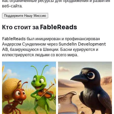
нас ограниченные ресурсы для продвижения и развития
веб-сайта.
Поддержите Нашу Миссию
Кто стоит
за FableReads
FableReads был инициирован и профинансирован
Андерсом Сунделином через Sundelin Development
AB, базирующуюся в Швеции. Басни курируются и
иллюстрируются людьми со всего мира.
Aesop
|
Greece
Aesop
|
Greece
Муравей и Кузнечик
Ворон и Кувшин
Муравей трудится и
Умная ворона бросала
собирает еду на зиму, а
камешки в кувшин, чтобы
кузнечик играет и в итоге
поднять уровень воды и
остается голодным.
наконец напиться и утолить